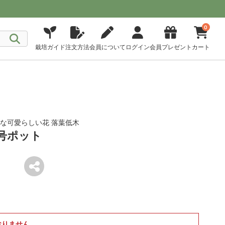
0
栽培ガイド
注文方法
会員について
ログイン
会員プレゼント
カート
うな可愛らしい花 落葉低木
号ポット
おりません