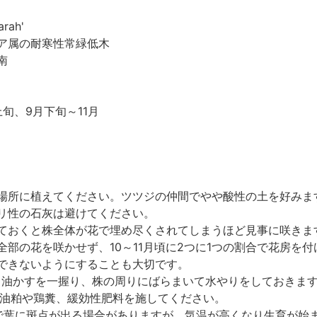
arah'
ア属の耐寒性常緑低木
南
上旬、9月下旬～11月
場所に植えてください。ツツジの仲間でやや酸性の土を好みま
リ性の石灰は避けてください。
ておくと株全体が花で埋め尽くされてしまうほど見事に咲きま
全部の花を咲かせず、10～11月頃に2つに1つの割合で花房を
できないようにすることも大切です。
り油かすを一握り、株の周りにばらまいて水やりをしておきま
に油粕や鶏糞、緩効性肥料を施してください。
で葉に斑点が出る場合がありますが、気温が高くなり生育が始