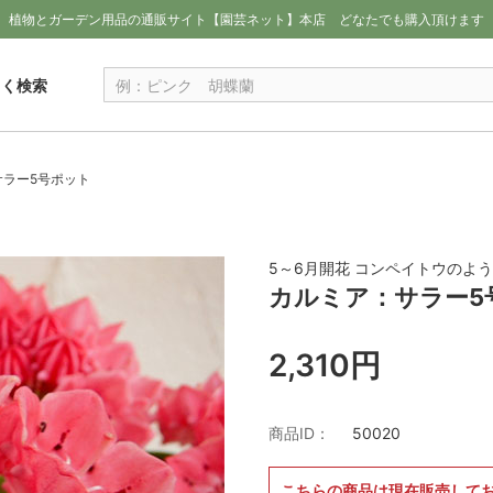
植物とガーデン用品の通販サイト【園芸ネット】本店
どなたでも購入頂けます
しく検索
サラー5号ポット
5～6月開花 コンペイトウのよ
カルミア：サラー5
2,310円
商品ID：
50020
こちらの商品は現在販売して