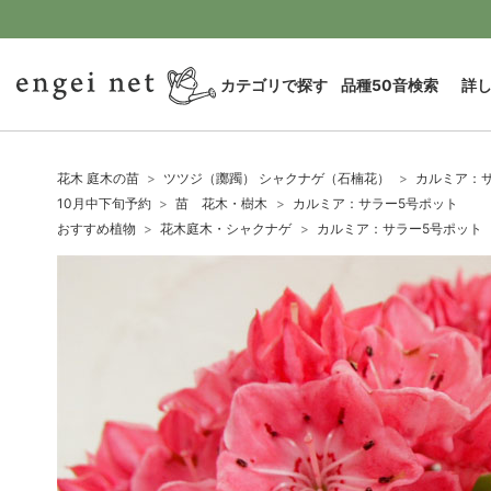
カテゴリで探す
品種50音検索
詳
花木 庭木の苗
ツツジ（躑躅） シャクナゲ（石楠花）
カルミア：
10月中下旬予約
苗 花木・樹木
カルミア：サラー5号ポット
おすすめ植物
花木庭木・シャクナゲ
カルミア：サラー5号ポット