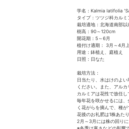
学名：Kalmia latifolia 'S
タイプ：ツツジ科カルミ
栽培適地：北海道南部以
樹高：90～120cm
開花期：5～6月
植付け適期： 3月～4月
用途：鉢植え、庭植え
日照：日なた
栽培方法：
日当たり、水はけのよい
ください。また、アルカ
カルミアは花性で放任し
毎年花を咲かせるには、
く花がらを摘んで、種が
花後のお礼肥は1株あた
2月～3月には株の回り
※冬季は寒さなどの影響