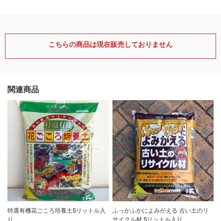
こちらの商品は現在販売しておりません
関連商品
特選有機花ごころ培養土5リットル入
ふっかふかによみがえる 古い土のリ
り
サイクル材 5リットル入り
8