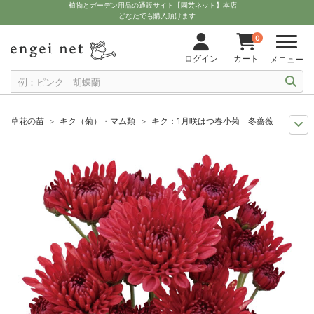
植物とガーデン用品の通販サイト【園芸ネット】本店
どなたでも購入頂けます
0
ログイン
カート
メニュー
草花の苗
キク（菊）・マム類
キク：1月咲はつ春小菊 冬薔薇（赤系）3
9月中下旬予約
苗・草花
キク：1月咲はつ春小菊 冬薔薇（赤系）3号ポ