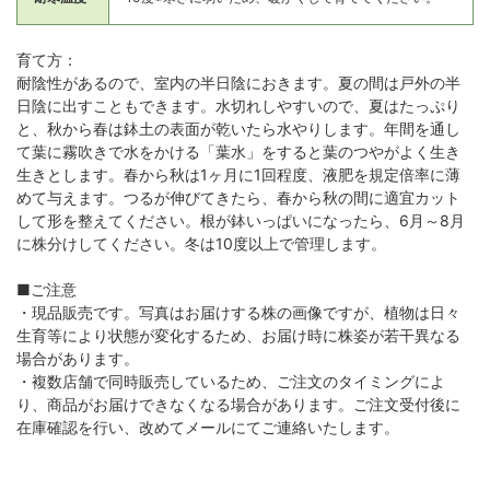
育て方：
耐陰性があるので、室内の半日陰におきます。夏の間は戸外の半
日陰に出すこともできます。水切れしやすいので、夏はたっぷり
と、秋から春は鉢土の表面が乾いたら水やりします。年間を通し
て葉に霧吹きで水をかける「葉水」をすると葉のつやがよく生き
生きとします。春から秋は1ヶ月に1回程度、液肥を規定倍率に薄
めて与えます。つるが伸びてきたら、春から秋の間に適宜カット
して形を整えてください。根が鉢いっぱいになったら、6月～8月
に株分けしてください。冬は10度以上で管理します。
■ご注意
・現品販売です。写真はお届けする株の画像ですが、植物は日々
生育等により状態が変化するため、お届け時に株姿が若干異なる
場合があります。
・複数店舗で同時販売しているため、ご注文のタイミングによ
り、商品がお届けできなくなる場合があります。ご注文受付後に
在庫確認を行い、改めてメールにてご連絡いたします。