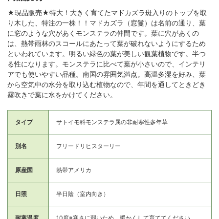
★現品販売★特大！大きく育てたマドカズラ斑入りのトップを取
り木した、特注の一株！！マドカズラ（窓鬘）は名前の通り、葉
に窓のような穴があくモンステラの仲間です。葉に穴があくの
は、熱帯雨林のスコールにあたって葉が破れないようにするため
といわれています。明るい緑色の葉が美しい観葉植物です。半つ
る性になります。モンステラに比べて葉が小さいので、インテリ
アでも使いやすい品種。南国の雰囲気満点。高温多湿を好み、葉
から空気中の水分を取り込む植物なので、年間を通してときどき
霧吹きで葉に水をかけてください。
タイプ
サトイモ科モンステラ属の非耐寒性多年草
別名
フリードリヒスターリー
原産国
熱帯アメリカ
日照
半日陰（室内向き）
耐寒温度
10度※寒さに弱いため、暖かくして育ててください。