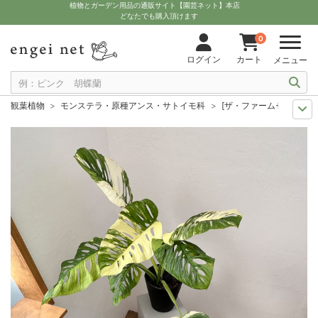
植物とガーデン用品の通販サイト【園芸ネット】本店
どなたでも購入頂けます
0
ログイン
カート
メニュー
観葉植物
モンステラ・原種アンス・サトイモ科
[ザ・ファームセレクト]
ザ・ファームユニバーサル オンライン
希少観葉植物
[ザ・ファームセレク
観葉植物特集
1点もの
[ザ・ファームセレクト]マドカズラ：斑入り 7号鉢植
観葉植物特集
ポットサイズ別 8号以上
[ザ・ファームセレクト]マドカズ