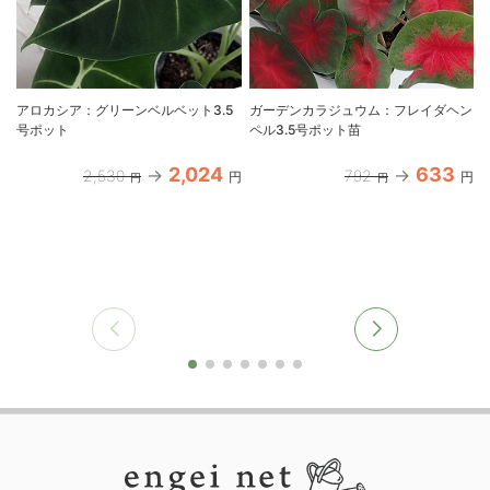
アロカシア：グリーンベルベット3.5
ガーデンカラジュウム：フレイダヘン
号ポット
ペル3.5号ポット苗
2,024
633
2,530
792
円
円
円
円