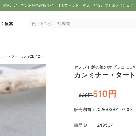
植物とガーデン用品の通販サイト【園芸ネット】本店
どなたでも購入頂けます
しく検索
）
ナー・タートル（QE-12）
セメント製の亀のオブジェ COV
カンミナー・タートル
510円
638円
販売期間：2026/08/01 07:00 ～ 
商品ID：
249537