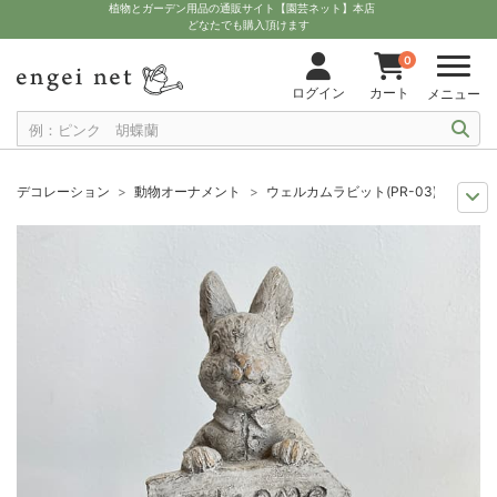
植物とガーデン用品の通販サイト【園芸ネット】本店
どなたでも購入頂けます
0
ログイン
カート
メニュー
デコレーション
動物オーナメント
ウェルカムラビット(PR-03)
人気のシリーズ
COVENT GARDEN（コベントガーデン）
ウェルカムラビ