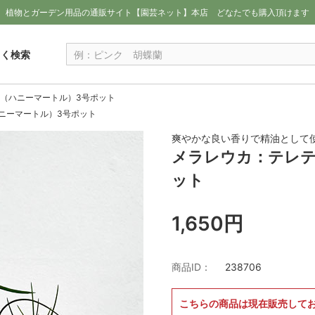
植物とガーデン用品の通販サイト【園芸ネット】本店
どなたでも購入頂けます
しく検索
（ハニーマートル）3号ポット
ニーマートル）3号ポット
爽やかな良い香りで精油として
メラレウカ：テレテ
ット
1,650円
商品ID：
238706
こちらの商品は現在販売して