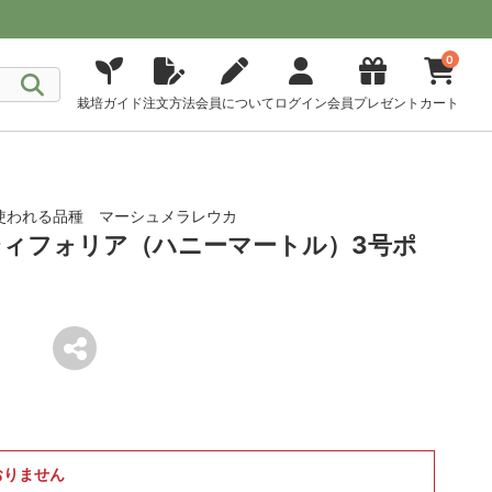
0
栽培ガイド
注文方法
会員について
ログイン
会員プレゼント
カート
使われる品種 マーシュメラレウカ
ィフォリア（ハニーマートル）3号ポ
おりません