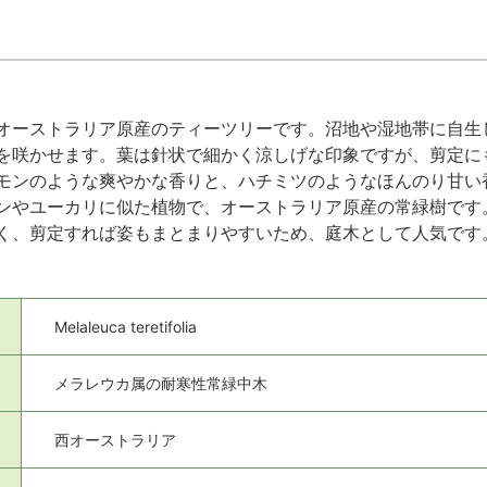
オーストラリア原産のティーツリーです。沼地や湿地帯に自生
を咲かせます。葉は針状で細かく涼しげな印象ですが、剪定に
モンのような爽やかな香りと、ハチミツのようなほんのり甘い
ンやユーカリに似た植物で、オーストラリア原産の常緑樹です
く、剪定すれば姿もまとまりやすいため、庭木として人気です
Melaleuca teretifolia
メラレウカ属の耐寒性常緑中木
西オーストラリア