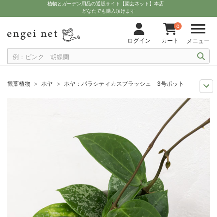
植物とガーデン用品の通販サイト【園芸ネット】本店
どなたでも購入頂けます
0
ログイン
カート
メニュー
観葉植物
ホヤ
ホヤ：パラシティカスプラッシュ 3号ポット
観葉植物特集
ポットサイズ別 3号～3.5号
ホヤ：パラシティカスプラッ
多肉植物を楽しもう
多肉植物
ホヤ：パラシティカスプラッシュ 3号ポ