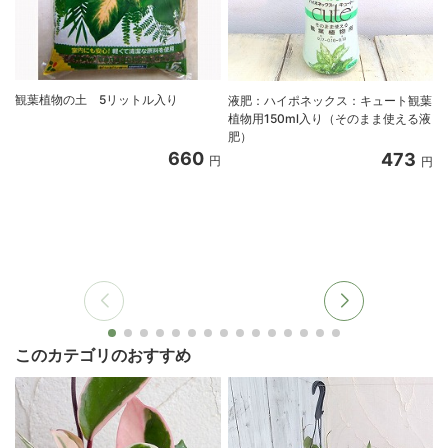
観葉植物の土 5リットル入り
液肥：ハイポネックス：キュート観葉
植物用150ml入り（そのまま使える液
肥）
660
473
円
円
このカテゴリのおすすめ