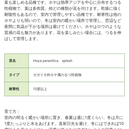
葉も楽しめる品種です。ホヤは熱帯アジアを中心に分布するつる
性植物で、葉は多肉質。殆どの種類が花を付けます。乾燥に強く
耐陰性もあるので、室内で管理しやすい品種です。耐寒性は他の
ホヤよりも弱いので、冬は室内の暖かい場所で管理し、窓辺など
夜間に気温が下がる場所は避けてください。ホヤはロウのような
質感の花も魅力があります。花を楽しみたい場合には、つるを伸
ばして管理します。
英名
Hoya parasitica splash
タイプ
ガガイモ科ホヤ属のるつ性植物
耐寒性
15度以上
育て方：
室内の明るく暖かい場所に置き、春夏は週に1度くらい、冬は月に
1度たっぷりと水をあげます。直射日光を避け、冬にはできれば10