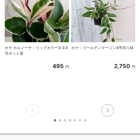
ホヤ カルノーサ：リップカラー3‐3.5
ホヤ：ゴールデンマージン4号吊り鉢
号ポット苗
495
2,750
円
円