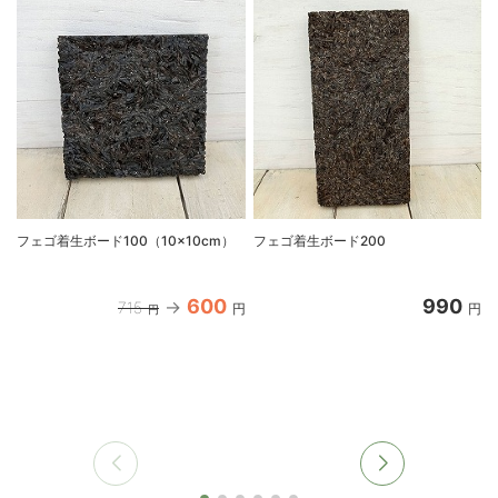
フェゴ着生ボード100（10×10cm）
フェゴ着生ボード200
600
990
715
円
円
円