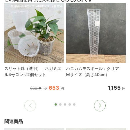
スリット鉢（透明）：ネガミエ
ハニカムモスポール：クリア
ル4号ロング2個セット
Mサイズ（高さ40cm）
653
1,155
660
円
円
円
関連商品