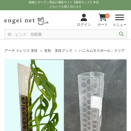
植物とガーデン用品の通販サイト【園芸ネット】本店
どなたでも購入頂けます
0
ログイン
カート
メニュー
アーチ トレリス 支柱
支柱 支柱グッズ
ハニカムモスポール：クリア S