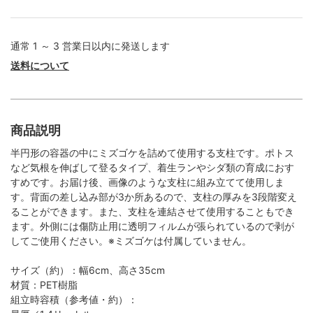
通常 1 ～ 3 営業日以内に発送します
送料について
商品説明
半円形の容器の中にミズゴケを詰めて使用する支柱です。ポトス
など気根を伸ばして登るタイプ、着生ランやシダ類の育成におす
すめです。お届け後、画像のような支柱に組み立てて使用しま
す。背面の差し込み部が3か所あるので、支柱の厚みを3段階変え
ることができます。また、支柱を連結させて使用することもでき
ます。外側には傷防止用に透明フィルムが張られているので剥が
してご使用ください。※ミズゴケは付属していません。
サイズ（約）：幅6cm、高さ35cm
材質：PET樹脂
組立時容積（参考値・約）：