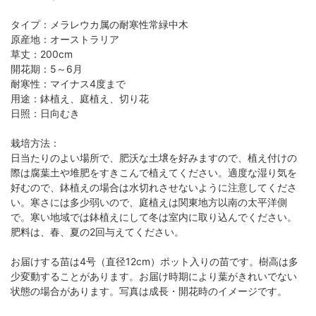
タイプ：メラレウカ属の耐寒性常緑中木
原産地：オーストラリア
草丈：200cm
開花期：5～6月
耐寒性：マイナス4度まで
用途：鉢植え、庭植え、切り花
日照：日向むき
栽培方法：
日当たりのよい場所で、肥沃な土壌を好みますので、植え付けの
際は腐葉土や堆肥をすきこんで植えてください。適度な湿り気を
好むので、鉢植えの場合は水切れさせないように注意してくださ
い。寒さには多少弱いので、庭植えは関東地方以南の太平洋側
で。寒い地域では鉢植えにして冬は室内に取り込んでください。
肥料は、春、夏の2回与えてください。
お届けする苗は4号（直径12cm）ポット入りの苗です。樹高は多
少変動することがあります。お届け時期により葉がきれいでない
状態の場合があります。写真は成長・開花時のイメージです。