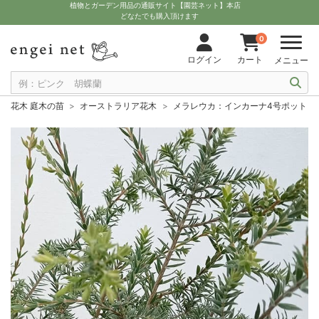
植物とガーデン用品の通販サイト【園芸ネット】本店
どなたでも購入頂けます
0
ログイン
カート
メニュー
花木 庭木の苗
オーストラリア花木
メラレウカ：インカーナ4号ポット