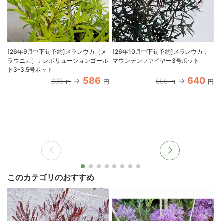
[26年9月中下旬予約]メラレウカ（メ
[26年10月中下旬予約]メラレウカ：
ラウニカ）：レボリューションゴール
マウンテンファイヤー3号ポット
ド3-3.5号ポット
586
640
605
660
円
円
円
円
このカテゴリのおすすめ