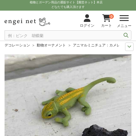
植物とガーデン用品の通販サイト【園芸ネット】本店
どなたでも購入頂けます
0
ログイン
カート
メニュー
デコレーション
動物オーナメント
アニマルミニチュア：カメレオン1個と
夏の園芸
サマーデコレーション
アニマルミニチュア：カメレオン1個と溶
多肉植物を楽しもう
ミニチュアガーデンの飾りに
アニマルミニチュア：