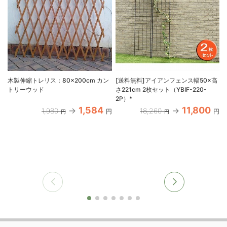
木製伸縮トレリス：80×200cm カン
[送料無料]アイアンフェンス幅50×高
トリーウッド
さ221cm 2枚セット（YBIF-220-
2P）*
1,584
11,800
1,980
18,260
円
円
円
円