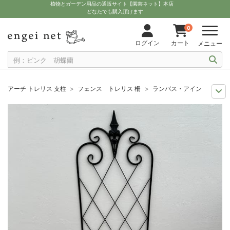
植物とガーデン用品の通販サイト【園芸ネット】本店
どなたでも購入頂けます
0
ログイン
カート
メニュー
アーチ トレリス 支柱
フェンス トレリス 柵
ランバス・アインアントレリス
人気のシリーズ
COVENT GARDEN（コベントガーデン）
ランバス・ア