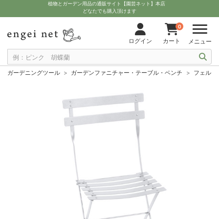
植物とガーデン用品の通販サイト【園芸ネット】本店
どなたでも購入頂けます
0
ログイン
カート
メニュー
ガーデニングツール
ガーデンファニチャー・テーブル・ベンチ
フェルモ