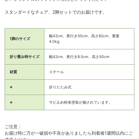
スタンダードなチェア、2脚セットでのお届けです。
幅42cm、奥行き50cm、高さ82cm、重量
1脚のサイズ
4.0kg
折り畳み時サイズ
幅42cm、奥行き8.5cm、高さ93cm
材質
スチール
※
折りたたみ式
※
サビ止め粉体塗装が施されています。
ご注意：
お届け時に万が一破損や不良がありましたら到着後1週間以内にご