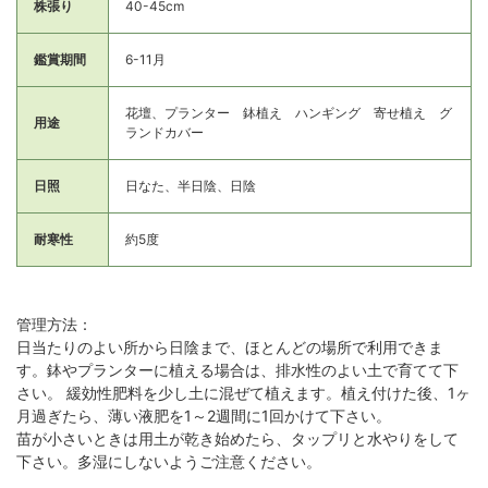
株張り
40-45cm
鑑賞期間
6-11月
花壇、プランター 鉢植え ハンギング 寄せ植え グ
用途
ランドカバー
日照
日なた、半日陰、日陰
耐寒性
約5度
管理方法：
日当たりのよい所から日陰まで、ほとんどの場所で利用できま
す。鉢やプランターに植える場合は、排水性のよい土で育てて下
さい。 緩効性肥料を少し土に混ぜて植えます。植え付けた後、1ヶ
月過ぎたら、薄い液肥を1～2週間に1回かけて下さい。
苗が小さいときは用土が乾き始めたら、タップリと水やりをして
下さい。多湿にしないようご注意ください。