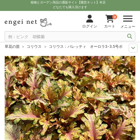
植物とガーデン用品の通販サイト【園芸ネット】本店
どなたでも購入頂けます
0
ログイン
カート
メニュー
草花の苗
コリウス
コリウス：バレッティ オーロラ3-3.5号ポット
セール
草花 ハーブ・野菜苗
コリウス：バレッティ オーロラ3-3.5号ポ