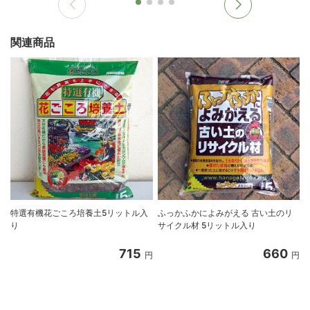
関連商品
特選有機花ごころ培養土5リットル入
ふっかふかによみがえる 古い土のリ
り
サイクル材 5リットル入り
8
715
660
円
円