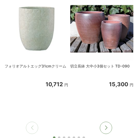
フォリオアルトエッグ31cmクリーム
切立長鉢 大中小3個セット TD-090
t
10,712
15,300
円
円