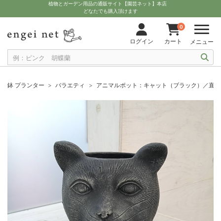
植物とガーデン用品の通販サイト【園芸ネット】本店
どなたでも購入頂けます
0
ログイン
カート
メニュー
鉢 プランター
バラエティ
アニマルポット：キャット（ブラック）／直径10.