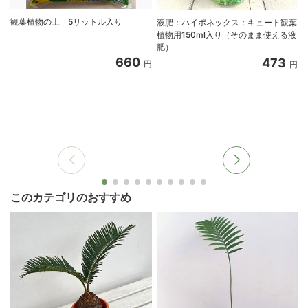
観葉植物の土 5リットル入り
液肥：ハイポネックス：キュート観葉
植物用150ml入り（そのまま使える液
肥）
660
473
円
円
このカテゴリのおすすめ