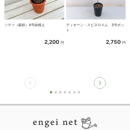
ソテツ（蘇鉄）4号鉢植え
ディオーン：スピヌロスム 3号ポッ
ト
2,200
2,750
円
円