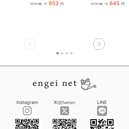
652
645
659
825
円
円
円
円
Instagram
X
LINE
(旧Twitter)