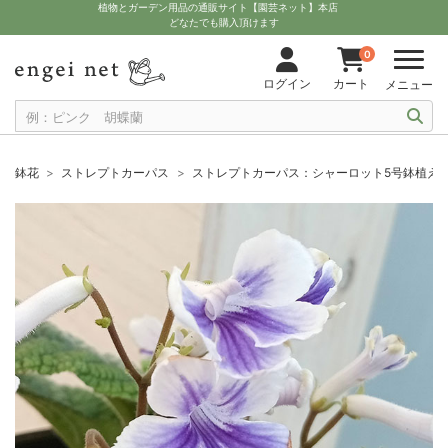
植物とガーデン用品の通販サイト【園芸ネット】本店
どなたでも購入頂けます
0
ログイン
カート
メニュー
鉢花
ストレプトカーパス
ストレプトカーパス：シャーロット5号鉢植え