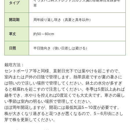
イワタバコ科ストレプトカルプス属の非耐寒性常緑多年
タイプ
草
開花期
周年繰り返し咲き（真夏と真冬以外）
草丈
約50～60cm
日照
半日陰向き（強い日差しは避ける）
栽培方法：
セントポーリア等と同様、直射日光下では葉やけを起こすので、
室内または戸外の日陰で管理します。熱帯原産ですが夏の暑さに
は弱いので涼しい場所で管理してください。鉢土の水分が多すぎ
ると根腐れを起こすので注意してください。冬季は5度以上あれば
越冬でき、水やりを控えれば0度近くでも大丈夫です。寒さの厳し
い季節は室内の明るい場所で管理してください。
ほぼ周年開花しますが、開花には最低気温5～10度が必要です。
株が大きくなリ過ぎると花つきが悪くなるので、5～6月頃にさし
芽で株を更新してください。