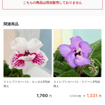
こちらの商品は現在販売しておりません
関連商品
ストレプトカーパス：エンゼル5号鉢
ストレプトカーパス：クイーン5号鉢
植え
植え
1,760
1,331
1,760
円
円
円