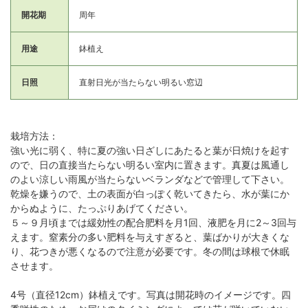
開花期
周年
用途
鉢植え
日照
直射日光が当たらない明るい窓辺
栽培方法：
強い光に弱く、特に夏の強い日ざしにあたると葉が日焼けを起す
ので、日の直接当たらない明るい室内に置きます。真夏は風通し
のよい涼しい雨風が当たらないベランダなどで管理して下さい。
乾燥を嫌うので、土の表面が白っぽく乾いてきたら、水が葉にか
からぬように、たっぷりあげてください。
５～９月頃までは緩効性の配合肥料を月1回、液肥を月に2～3回与
えます。窒素分の多い肥料を与えすぎると、葉ばかりが大きくな
り、花つきが悪くなるので注意が必要です。冬の間は球根で休眠
させます。
4号（直径12cm）鉢植えです。写真は開花時のイメージです。四