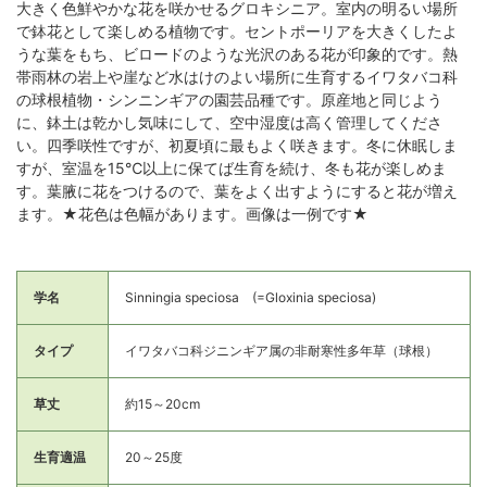
大きく色鮮やかな花を咲かせるグロキシニア。室内の明るい場所
で鉢花として楽しめる植物です。セントポーリアを大きくしたよ
うな葉をもち、ビロードのような光沢のある花が印象的です。熱
帯雨林の岩上や崖など水はけのよい場所に生育するイワタバコ科
の球根植物・シンニンギアの園芸品種です。原産地と同じよう
に、鉢土は乾かし気味にして、空中湿度は高く管理してくださ
い。四季咲性ですが、初夏頃に最もよく咲きます。冬に休眠しま
すが、室温を15℃以上に保てば生育を続け、冬も花が楽しめま
す。葉腋に花をつけるので、葉をよく出すようにすると花が増え
ます。★花色は色幅があります。画像は一例です★
学名
Sinningia speciosa (=Gloxinia speciosa)
タイプ
イワタバコ科ジニンギア属の非耐寒性多年草（球根）
草丈
約15～20cm
生育適温
20～25度