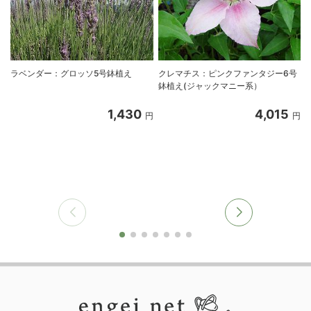
ラベンダー：グロッソ5号鉢植え
クレマチス：ピンクファンタジー6号
鉢植え(ジャックマニー系）
1,430
4,015
円
円