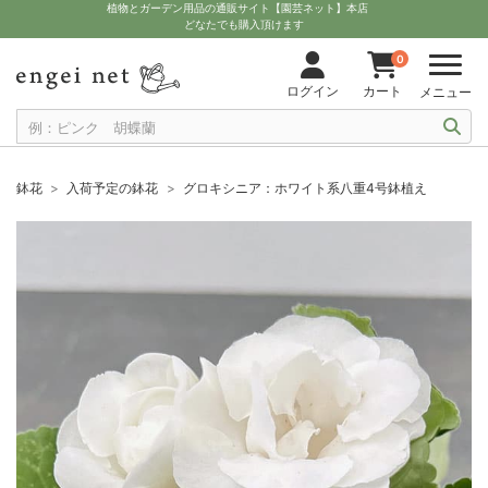
植物とガーデン用品の通販サイト【園芸ネット】本店
どなたでも購入頂けます
0
ログイン
カート
メニュー
鉢花
入荷予定の鉢花
グロキシニア：ホワイト系八重4号鉢植え