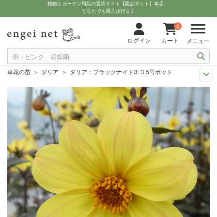
植物とガーデン用品の通販サイト【園芸ネット】本店
どなたでも購入頂けます
0
ログイン
カート
メニュー
草花の苗
ダリア
ダリア：ブラックナイト3-3.5号ポット
おすすめ植物
ダリア
ダリア：ブラックナイト3-3.5号ポット