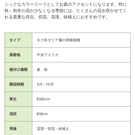
シックなカラーリーフとしてお庭のアクセントになります。特に
秋～初冬の花が少なくなる季節には、たくさんの花を咲かせてく
れる貴重な存在。切花、花壇、鉢植えにおすすめです。
タイプ
キク科ダリア属の球根植物
原産地
中央アメリカ
植付け適期
春、秋
開花時期
5月～10月
草丈
約80cm
花径
約8cm
用途
花壇・切花・鉢植え