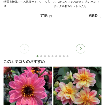
特選有機花ごころ培養土5リットル入
ふっかふかによみがえる 古い土のリ
り
サイクル材 5リットル入り
8
715
660
円
円
このカテゴリのおすすめ