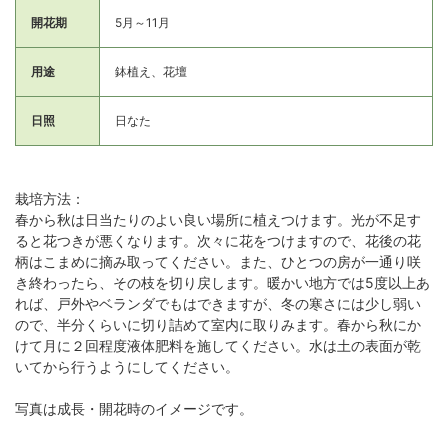
開花期
5月～11月
用途
鉢植え、花壇
日照
日なた
栽培方法：
春から秋は日当たりのよい良い場所に植えつけます。光が不足す
ると花つきが悪くなります。次々に花をつけますので、花後の花
柄はこまめに摘み取ってください。また、ひとつの房が一通り咲
き終わったら、その枝を切り戻します。暖かい地方では5度以上あ
れば、戸外やベランダでもはできますが、冬の寒さには少し弱い
ので、半分くらいに切り詰めて室内に取りみます。春から秋にか
けて月に２回程度液体肥料を施してください。水は土の表面が乾
いてから行うようにしてください。
写真は成長・開花時のイメージです。