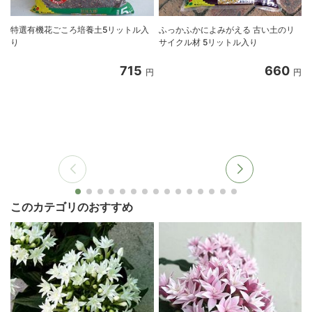
特選有機花ごころ培養土5リットル入
ふっかふかによみがえる 古い土のリ
り
サイクル材 5リットル入り
8
715
660
円
円
このカテゴリのおすすめ