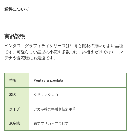
送料について
商品説明
ペンタス グラフィティシリーズは生育と開花の揃いがよい品種
です。可愛らしい星型の小花を多数つけ、鉢植えだけでなくコン
テナや夏花壇にも最適です。
学名
Pentas lanceolata
和名
クササンタンカ
タイプ
アカネ科の半耐寒性多年草
原産地
東アフリカ～アラビア