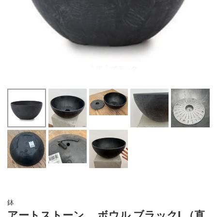
鉢
アートストーン ボウル ブラックL（直