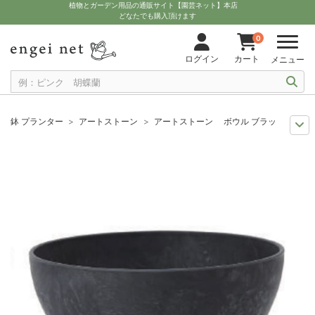
植物とガーデン用品の通販サイト【園芸ネット】本店
どなたでも購入頂けます
0
ログイン
カート
メニュー
鉢 プランター
アートストーン
アートストーン ボウル ブラックL（直径2
夏の園芸
底面給水鉢
アートストーン ボウル ブラックL（直径29.5cm