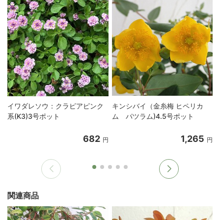
イワダレソウ：クラピアピンク
キンシバイ（金糸梅 ヒペリカ
系(K3)3号ポット
ム パツラム)4.5号ポット
682
1,265
円
円
関連商品