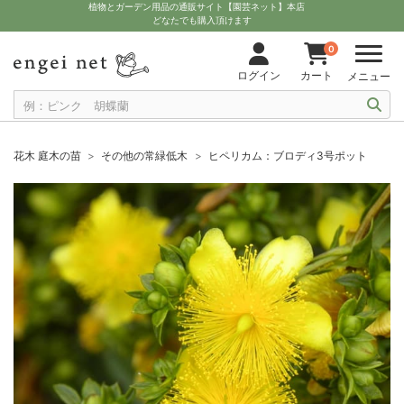
植物とガーデン用品の通販サイト【園芸ネット】本店
どなたでも購入頂けます
0
ログイン
カート
メニュー
花木 庭木の苗
その他の常緑低木
ヒペリカム：ブロディ3号ポット