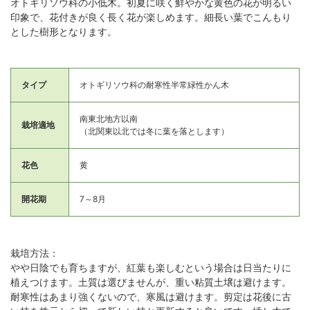
オトギリソウ科の小低木。初夏に咲く鮮やかな黄色の花が明るい
印象で、花付きが良く長く花が楽しめます。細長い葉でこんもり
とした樹形となります。
タイプ
オトギリソウ科の耐寒性半常緑性かん木
南東北地方以南
栽培適地
（北関東以北では冬に葉を落とします）
花色
黄
開花期
7～8月
栽培方法：
やや日陰でも育ちますが、紅葉も楽しむという場合は日当たりに
植えつけます。土質は選びませんが、重い粘質土壌は避けます。
耐寒性はあまり強くないので、寒風は避けます。剪定は花後に古