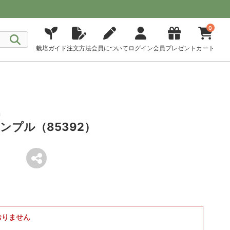
0
栽培ガイド
注文方法
会員について
ログイン
会員プレゼント
カート
m
ンプル（85392）
おりません