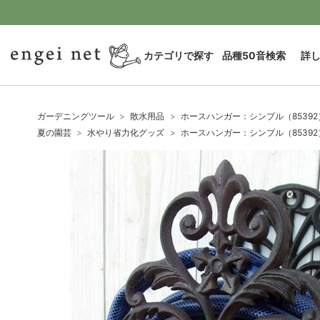
カテゴリで探す
品種50音検索
詳
ガーデニングツール
散水用品
ホースハンガー：シンプル（85392
夏の園芸
水やり省力化グッズ
ホースハンガー：シンプル（85392