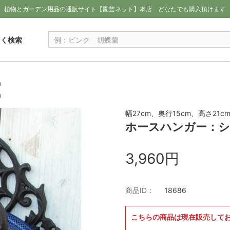
植物とガーデン用品の通販サイト【園芸ネット】本店
どなたでも購入頂けます
しく検索
）
）
幅27cm、奥行15cm、高さ21c
ホースハンガー：シ
3,960円
商品ID：
18686
こちらの商品は現在販売して