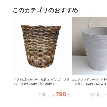
このカテゴリのおすすめ
[ギフトに]鉢カバー：丸底ロングカゴ・ブラ
エコフレンドリーポット8
ウン（直径約20cm×高さ21cm）
（穴無し）EGPL3129ＷＨ
790
990
3,960
円
円
円