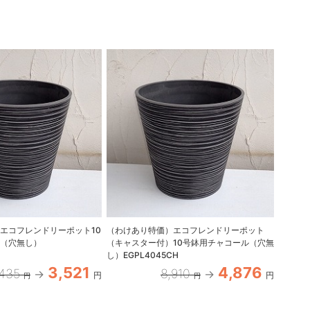
エコフレンドリーポット10
（わけあり特価）エコフレンドリーポット
エコフ
ル（穴無し）
（キャスター付）10号鉢用チャコール（穴無
コール（
し）EGPL4045CH
3,521
4,876
,435
8,910
円
円
円
円