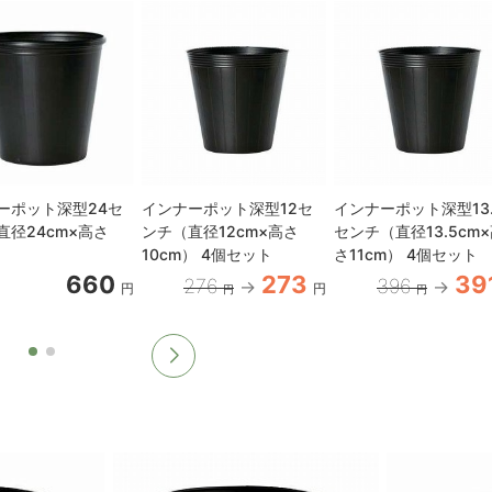
ーポット深型24セ
インナーポット深型12セ
インナーポット深型13.
直径24cm×高さ
ンチ（直径12cm×高さ
センチ（直径13.5cm
）
10cm） 4個セット
さ11cm） 4個セット
660
273
39
276
396
円
円
円
円