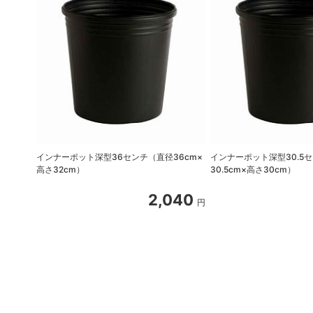
インナーポット深型36センチ（直径36cm×
インナーポット深型30.5
高さ32cm）
30.5cm×高さ30cm）
2,040
円