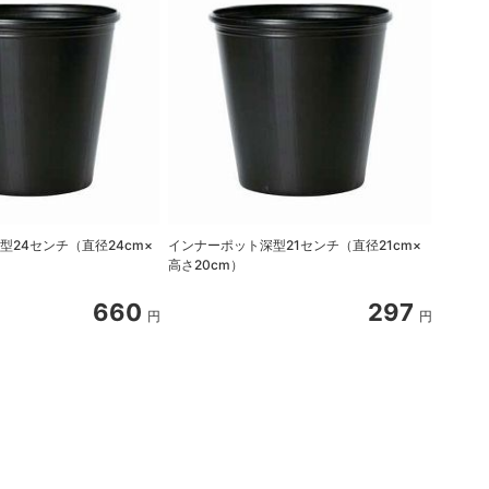
型24センチ（直径24cm×
インナーポット深型21センチ（直径21cm×
インナー
高さ20cm）
高さ30
660
297
円
円