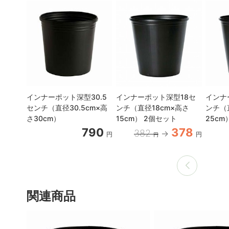
インナーポット深型30.5
インナーポット深型18セ
インナ
センチ（直径30.5cm×高
ンチ（直径18cm×高さ
ンチ（
さ30cm）
15cm） 2個セット
25cm
790
378
382
円
円
円
関連商品