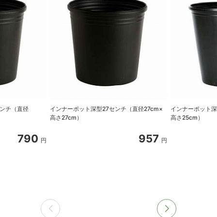
センチ（直径
インナーポット深型27センチ（直径27cm×
インナーポット深
高さ27cm）
高さ25cm）
790
957
円
円