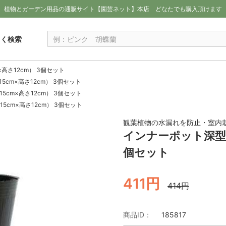
植物とガーデン用品の通販サイト【園芸ネット】本店
どなたでも購入頂けます
しく検索
高さ12cm） 3個セット
cm×高さ12cm） 3個セット
cm×高さ12cm） 3個セット
5cm×高さ12cm） 3個セット
観葉植物の水漏れを防止・室内
インナーポット深型1
個セット
411円
414円
商品ID：
185817