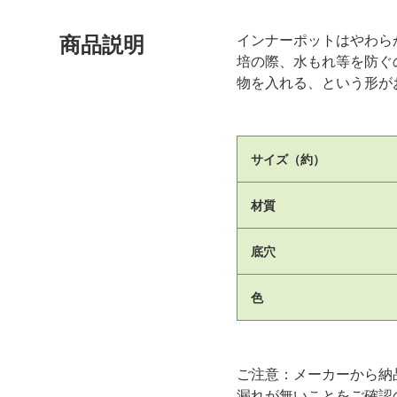
インナーポットはやわら
商品説明
培の際、水もれ等を防ぐ
物を入れる、という形が
サイズ（約）
材質
底穴
色
ご注意：メーカーから納
漏れが無いことをご確認