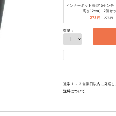
インナーポット深型15センチ（
高さ12cm） 2個セ
273
円
276
円
数量：
通常 1 ～ 3 営業日以内に発送
送料について