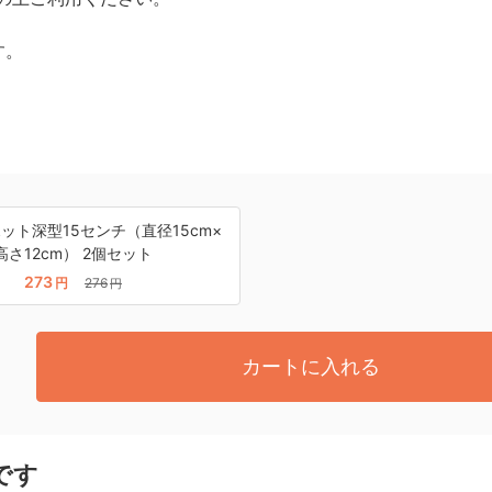
す。
ット深型15センチ（直径15cm×
高さ12cm） 2個セット
273
円
276
円
カートに入れる
です