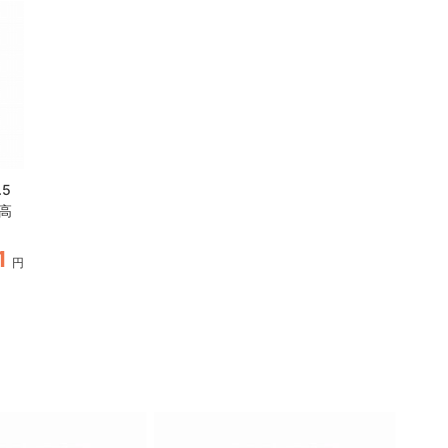
5
インナーポット深型21セ
×高
ンチ（直径21cm×高さ
20cm） 2個セット
1
587
594
円
円
円