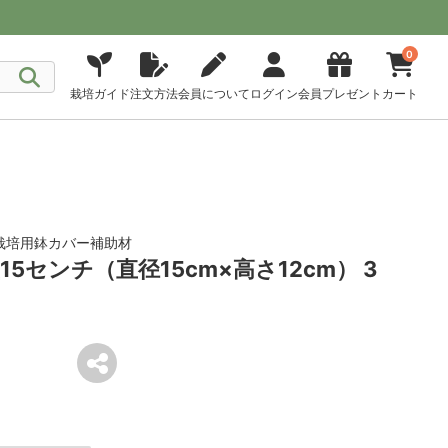
0
栽培ガイド
注文方法
会員について
ログイン
会員プレゼント
カート
栽培用鉢カバー補助材
5センチ（直径15cm×高さ12cm） 3