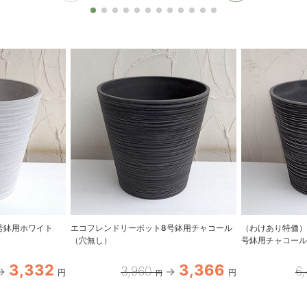
号鉢用ホワイト
エコフレンドリーポット8号鉢用チャコール
（わけあり特価）
（穴無し）
号鉢用チャコー
3,332
3,366
3,960
6
円
円
円