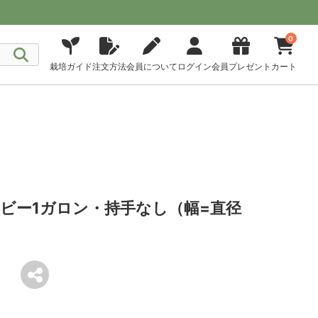
0
栽培ガイド
注文方法
会員について
ログイン
会員プレゼント
カート
ビー1ガロン・持手なし（幅=直径
）