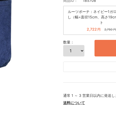
商品ID：
185708
ルーツポーチ：ネイビー1ガ
し（幅=直径15cm、高さ19c
ト
2,722
円
2,750
円
数量：
通常 1 ～ 3 営業日以内に発送
送料について