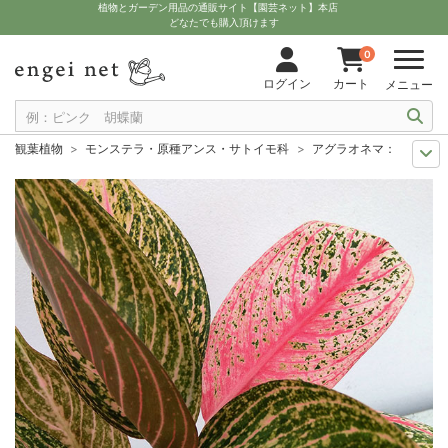
植物とガーデン用品の通販サイト【園芸ネット】本店
どなたでも購入頂けます
0
ログイン
カート
メニュー
観葉植物
モンステラ・原種アンス・サトイモ科
アグラオネマ：レガシー 
観葉植物特集
ポットサイズ別 4号～5.5号
アグラオネマ：レガシー 4.
観葉植物特集
葉の色から
アグラオネマ：レガシー 4.5号鉢植え