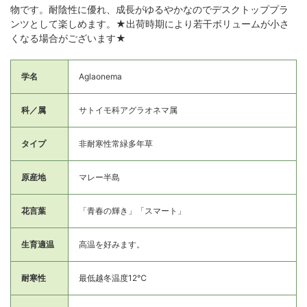
物です。耐陰性に優れ、成長がゆるやかなのでデスクトッププラ
ンツとして楽しめます。★出荷時期により若干ボリュームが小さ
くなる場合がございます★
学名
Aglaonema
科／属
サトイモ科アグラオネマ属
タイプ
非耐寒性常緑多年草
原産地
マレー半島
花言葉
「青春の輝き」「スマート」
生育適温
高温を好みます。
耐寒性
最低越冬温度12℃