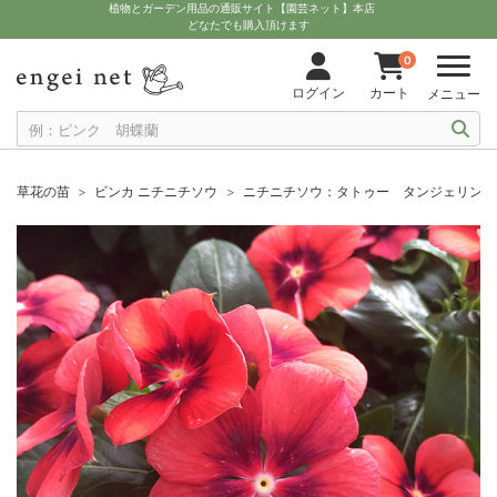
植物とガーデン用品の通販サイト【園芸ネット】本店
どなたでも購入頂けます
0
ログイン
カート
メニュー
草花の苗
ビンカ ニチニチソウ
ニチニチソウ：タトゥー タンジェリン 3-