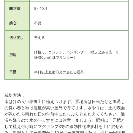
開花期
5～10月
摘心
不要
切り戻し
整える
鉢植え、コンテナ、ハンギング・（植え込み目安 3
用途
株/30cm丸鉢プランター）
日照
半日以上直射日光の当たる屋外
栽培方法：
水はけの良い培養土に植えつけます。置場所は日当たりと風通し
の良い春と秋は温度が高い屋外で育てます。水やりは、土の表面
が乾いたら晴れた日の午前中にたっぷりとあたえてください。過
湿を嫌うので水の与えすぎには注意しましょう。肥料は、元肥と
して植え付け時にマグァンプK等の緩効性化成肥料を土に混ぜ込
み、追肥として一週間から10日に一度液肥または、月に一回固形