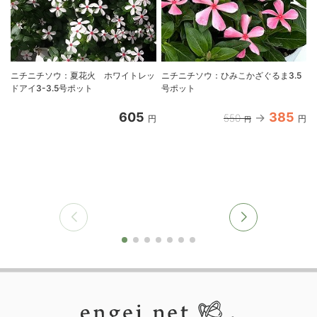
ニチニチソウ：夏花火 ホワイトレッ
ニチニチソウ：ひみこかざぐるま3.5
ドアイ3-3.5号ポット
号ポット
605
385
550
円
円
円