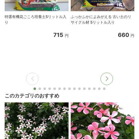
特選有機花ごころ培養土5リットル入
ふっかふかによみがえる 古い土のリ
り
サイクル材 5リットル入り
8
715
660
円
円
このカテゴリのおすすめ