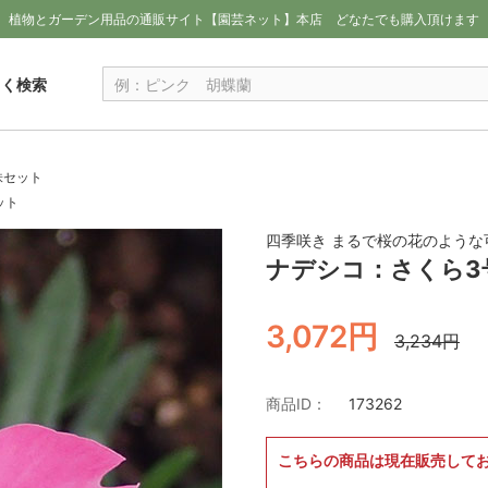
植物とガーデン用品の通販サイト【園芸ネット】本店
どなたでも購入頂けます
しく検索
株セット
ット
四季咲き まるで桜の花のような
ナデシコ：さくら3
3,072円
3,234円
商品ID：
173262
こちらの商品は現在販売して