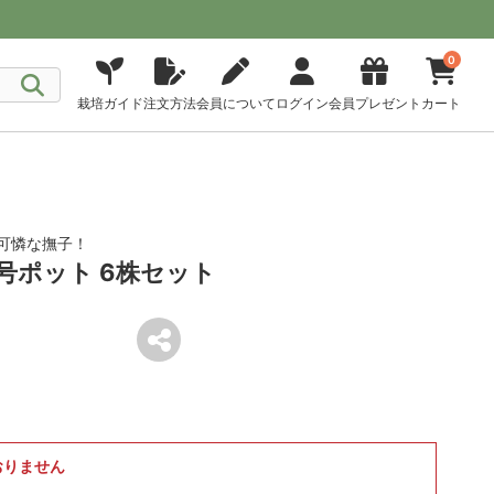
0
栽培ガイド
注文方法
会員について
ログイン
会員プレゼント
カート
可憐な撫子！
号ポット 6株セット
おりません