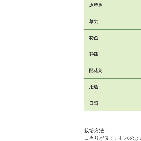
原産地
草丈
花色
花径
開花期
用途
日照
栽培方法：
日当りが良く、排水のよ