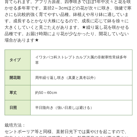
育てられます。アフリカ原産、四季咲きでほぼ1年中次々と花を咲
かせる多年草です。直径2～3cmほどの花が次々に咲き、強健で寒
さにも比較的強く育てやすい品種。鉢植えや吊り鉢に適していま
す。成長するとかなり大株になるので、成長に応じて鉢を徐々に
大きくしていくと見ごたえがあります。★繰り返し花を咲かせる
品種です。お届け時期により花が少なかったり、開花していない
場合があります★
イワタバコ科ストレプトカルプス属の非耐寒性常緑多年
タイプ
草
開花期
周年繰り返し咲き（真夏と真冬以外）
草丈
約50～60cm
日照
半日陰向き（強い日差しは避ける）
栽培方法：
セントポーリア等と同様、直射日光下では葉やけを起こすので、