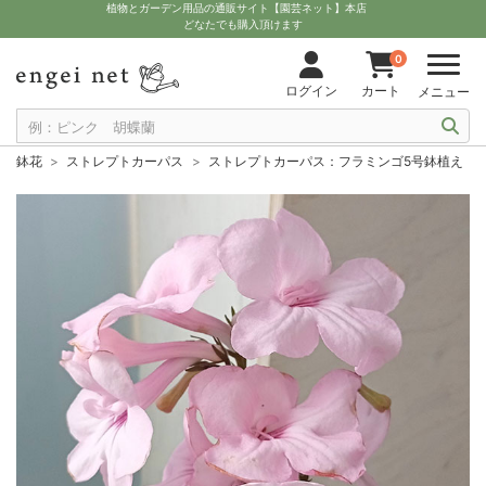
植物とガーデン用品の通販サイト【園芸ネット】本店
どなたでも購入頂けます
0
ログイン
カート
メニュー
鉢花
ストレプトカーパス
ストレプトカーパス：フラミンゴ5号鉢植え