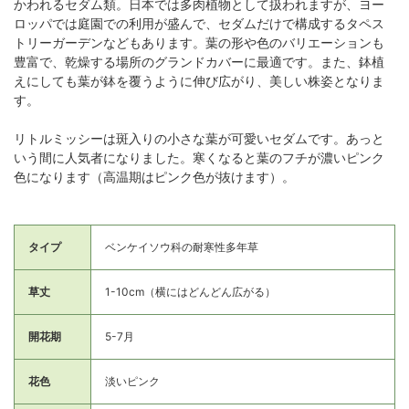
かわれるセダム類。日本では多肉植物として扱われますが、ヨー
ロッパでは庭園での利用が盛んで、セダムだけで構成するタペス
トリーガーデンなどもあります。葉の形や色のバリエーションも
豊富で、乾燥する場所のグランドカバーに最適です。また、鉢植
えにしても葉が鉢を覆うように伸び広がり、美しい株姿となりま
す。
リトルミッシーは斑入りの小さな葉が可愛いセダムです。あっと
いう間に人気者になりました。寒くなると葉のフチが濃いピンク
色になります（高温期はピンク色が抜けます）。
タイプ
ベンケイソウ科の耐寒性多年草
草丈
1-10cm（横にはどんどん広がる）
開花期
5-7月
花色
淡いピンク