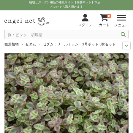
植物とガーデン用品の通販サイト【園芸ネット】本店
どなたでも購入頂けます
0
ログイン
カート
メニュー
観葉植物
セダム
セダム：リトルミッシー3号ポット 6株セット
観葉植物特集
ポットサイズ別 3号～3.5号
セダム：リトルミッシー3号ポ
多肉植物を楽しもう
クラッスラ属
セダム：リトルミッシー3号ポット 6
多肉植物を楽しもう
セダム属
セダム：リトルミッシー3号ポット 6株セ