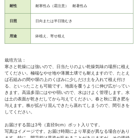
耐性
耐寒性△（霜注意） 耐暑性△
日照
日向または半日陰むき
用途
鉢植え、寄せ植え
栽培方法：
寒さと乾燥には強いので、日当たりのよい乾燥気味の場所に植え
てください。極端なやせ地や薄層土壌でも耐えますので、たとえ
ば石組みの間や塀の上のくぼみに少しだけ土を入れて植え付け
る、といったことも可能です。地面を覆うように伸び広がってい
きます。高温多湿にはやや弱いので、水はけよく管理します。水
は土の表面が乾きだしてから与えてください。春と秋に置き肥を
与えます。株が拡がり混んできたら蒸れてしまうので、間引きを
してください。
お届けする苗は3号（直径9cm）ポット入りです。
写真はイメージです。お届け時期により草姿が異なる場合があり
ます。特に、開花前は草姿が乱れることがありますが、その後綺