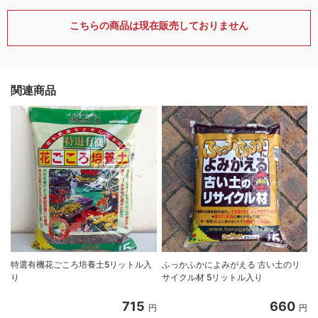
こちらの商品は現在販売しておりません
関連商品
特選有機花ごころ培養土5リットル入
ふっかふかによみがえる 古い土のリ
り
サイクル材 5リットル入り
8
715
660
円
円