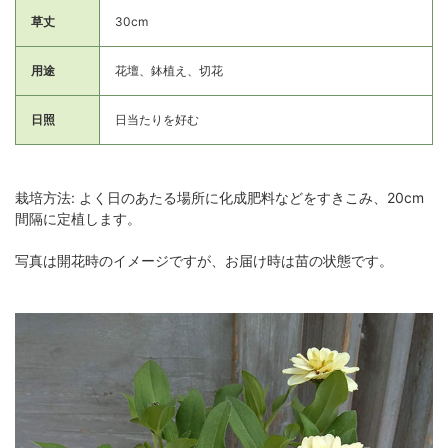
草丈
30cm
用途
花壇、鉢植え、切花
日照
日当たりを好む
栽培方法: よく日のあたる場所に化成肥料などをすきこみ、20cm
間隔に定植します。
写真は開花時のイメージですが、お届け時は苗の状態です。