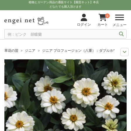
植物とガーデン用品の通販サイト【園芸ネット】本店
どなたでも購入頂けます
0
ログイン
カート
メニュー
草花の苗
ジニア
ジニア プロフュージョン（八重）：ダブルホワイト3号ポ
人気のシリーズ
苗 JFS(ジャパンフラワーセレクション）
ジニア プロ
夏の園芸
花壇におすすめ
ジニア プロフュージョン（八重）：ダブルホワイ