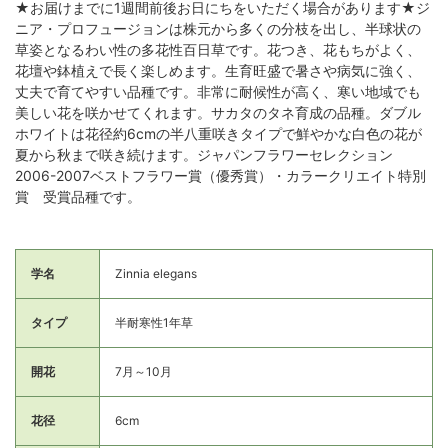
★お届けまでに1週間前後お日にちをいただく場合があります★ジ
ニア・プロフュージョンは株元から多くの分枝を出し、半球状の
草姿となるわい性の多花性百日草です。花つき、花もちがよく、
花壇や鉢植えで長く楽しめます。生育旺盛で暑さや病気に強く、
丈夫で育てやすい品種です。非常に耐候性が高く、寒い地域でも
美しい花を咲かせてくれます。サカタのタネ育成の品種。ダブル
ホワイトは花径約6cmの半八重咲きタイプで鮮やかな白色の花が
夏から秋まで咲き続けます。ジャパンフラワーセレクション
2006-2007ベストフラワー賞（優秀賞）・カラークリエイト特別
賞 受賞品種です。
学名
Zinnia elegans
タイプ
半耐寒性1年草
開花
7月～10月
花径
6cm