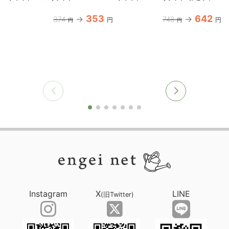
353
642
374
748
円
円
円
円
Instagram
X
LINE
(旧Twitter)