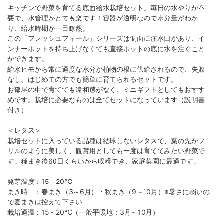
キッチンで野菜を育てる底面給水栽培セット。毎日の水やりが不
要で、水管理がとても楽です！容器が透明なので水分量がわか
り、給水時期が一目瞭然。
この「フレッシュフィール」シリーズは側面に注水口があり、イ
ンナーポットを持ち上げなくても直接ポットの底に水を注ぐこと
ができます。
給水ヒモから常に適度な水分が植物の根に供給されるので、失敗
なし。はじめての方でも簡単に育てられるセットです。
お部屋の中で育てても違和感がなく、ミニギフトとしてもおすす
めです。栽培に必要なものは全てセットになっています（説明書
付き）
＜レタス＞
栽培セットに入っている品種は結球しないレタスで、葉の先がフ
リルのように美しく、観賞用としても一度は育ててみたい野菜で
す。種まき後60日くらいから収穫でき、家庭菜園に最適です。
発芽温度：15～20℃
まき時 ：春まき（3～6月）・秋まき（9～10月）※暑さに弱いの
で夏まきは控えて下さい
栽培適温：15～20℃（一般平暖地：3月～10月）