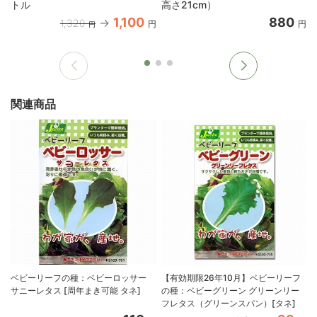
トル
高さ21cm）
1,100
880
1,320
円
円
円
関連商品
ベビーリーフの種：ベビーロッサー
【有効期限26年10月】ベビーリーフ
サニーレタス [周年まき可能 タネ]
の種：ベビーグリーン グリーンリー
フレタス（グリーンスパン）[タネ]