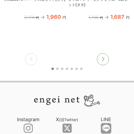
ット[タネ]
1,960
1,687
2,178
1,705
円
円
円
円
Instagram
X
LINE
(旧Twitter)