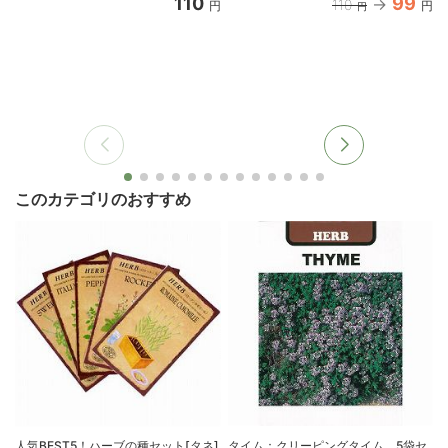
110
99
110
円
円
円
このカテゴリのおすすめ
人気BEST5！ハーブの種セット[タネ]
タイム：クリーピングタイム 5袋セ