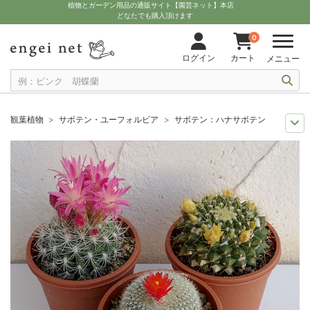
植物とガーデン用品の通販サイト【園芸ネット】本店
どなたでも購入頂けます
0
ログイン
カート
メニュー
観葉植物
サボテン・ユーフォルビア
サボテン：ハナサボテン 品種ミック
観葉植物特集
ポットサイズ別 3号～3.5号
サボテン：ハナサボテン 品