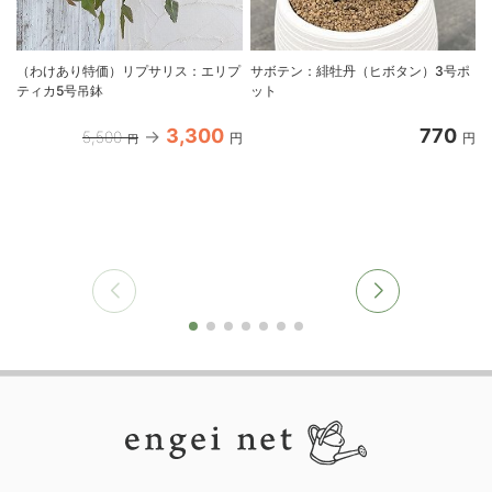
（わけあり特価）リプサリス：エリプ
サボテン：緋牡丹（ヒボタン）3号ポ
ティカ5号吊鉢
ット
3,300
770
5,500
円
円
円