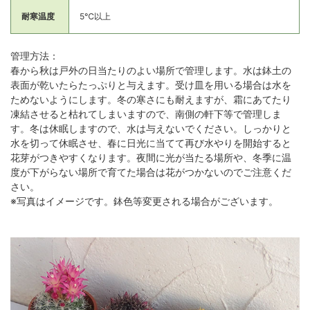
耐寒温度
5℃以上
管理方法：
春から秋は戸外の日当たりのよい場所で管理します。水は鉢土の
表面が乾いたらたっぷりと与えます。受け皿を用いる場合は水を
ためないようにします。冬の寒さにも耐えますが、霜にあてたり
凍結させると枯れてしまいますので、南側の軒下等で管理しま
す。冬は休眠しますので、水は与えないでください。しっかりと
水を切って休眠させ、春に日光に当てて再び水やりを開始すると
花芽がつきやすくなります。夜間に光が当たる場所や、冬季に温
度が下がらない場所で育てた場合は花がつかないのでご注意くだ
さい。
※写真はイメージです。鉢色等変更される場合がございます。