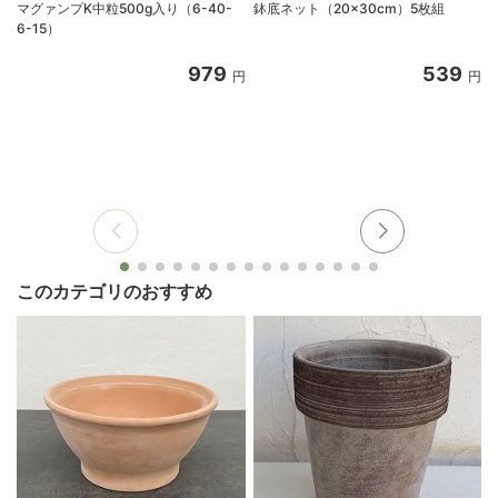
マグァンプK中粒500g入り（6-40-
鉢底ネット（20×30cm）5枚組
6-15）
979
539
円
円
このカテゴリのおすすめ