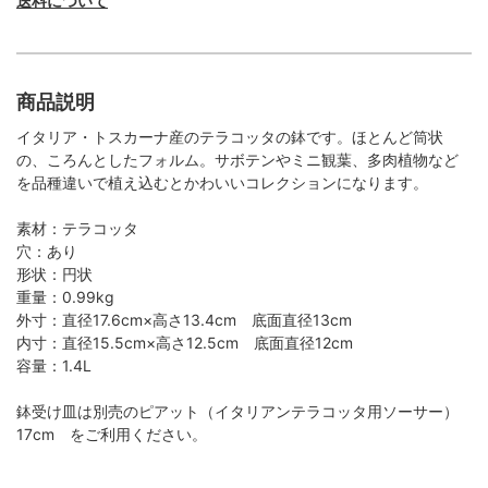
送料について
商品説明
イタリア・トスカーナ産のテラコッタの鉢です。ほとんど筒状
の、ころんとしたフォルム。サボテンやミニ観葉、多肉植物など
を品種違いで植え込むとかわいいコレクションになります。
素材：テラコッタ
穴：あり
形状：円状
重量：0.99kg
外寸：直径17.6cm×高さ13.4cm 底面直径13cm
内寸：直径15.5cm×高さ12.5cm 底面直径12cm
容量：1.4L
鉢受け皿は別売のピアット（イタリアンテラコッタ用ソーサー）
17cm をご利用ください。