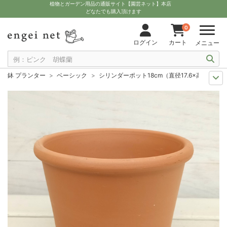
植物とガーデン用品の通販サイト【園芸ネット】本店
どなたでも購入頂けます
0
ログイン
カート
メニュー
鉢 プランター
ベーシック
シリンダーポット18cm（直径17.6×高さ13.4c
11月中下旬予約
グッズ・資材
シリンダーポット18cm（直径17.6×高さ13
12月上中旬予約
グッズ・資材
シリンダーポット18cm（直径17.6×高さ13
10月中下旬予約
グッズ・資材
シリンダーポット18cm（直径17.6×高さ13