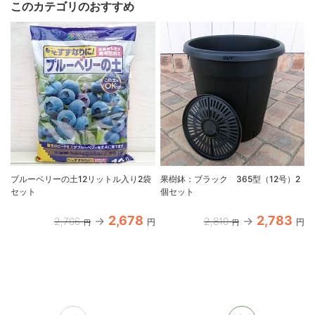
このカテゴリのおすすめ
ブルーベリーの土12リットル入り2袋
果樹鉢：ブラック 365型（12号）2
セット
個セット
2,678
2,783
2,706
2,810
円
円
円
円