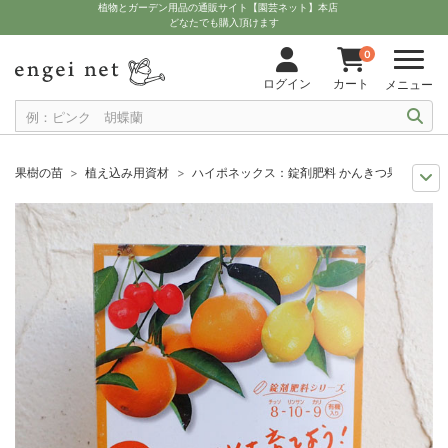
植物とガーデン用品の通販サイト【園芸ネット】本店
どなたでも購入頂けます
0
ログイン
カート
メニュー
果樹の苗
植え込み用資材
ハイポネックス：錠剤肥料 かんきつ果樹用30錠入り
11月中下旬予約
グッズ・資材
ハイポネックス：錠剤肥料 かんきつ果樹用30
12月上中旬予約
グッズ・資材
ハイポネックス：錠剤肥料 かんきつ果樹用30
10月中下旬予約
グッズ・資材
ハイポネックス：錠剤肥料 かんきつ果樹用30