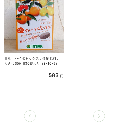
置肥：ハイポネックス：錠剤肥料 か
んきつ果樹用30錠入り（8-10-9）
583
円