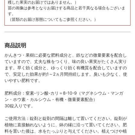
穫した果実のお届けではありません。）
苗の画像は参考となりお届けする商品と若干異なる場合もございま
す。
（苗類のお届け形態についてもご参照ください。）
商品説明
かんきつ・果樹に必要な肥料成分と、鉄などの微量要素を配合し
ていますので、丈夫な株をつくり、味の良い果実がたくさん実り
ます。早く効く成分と、ゆっくり効く有機質を配合していますの
で、安定した効果が約1～2ヵ月間持続します。臭いも少なく、使
いやすい肥料です。
肥料成分：窒素-リン酸-カリ＝8-10-9（マグネシウム・マンガ
ン・ホウ素・カルシウム・有機・微量要素配合）
30錠入りです。
ご使用方法：錠剤と錠剤の間隔は離して置いてください。錠剤が
植物に直接触れないように、鉢の縁に沿って置いてください。肥
料を置いた後は、水をたっぷりと与えてください。植えつけや植