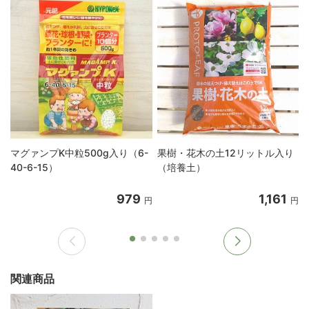
マグァンプK中粒500g入り（6-
果樹・花木の土12リットル入り
40-6-15）
（培養土）
979
1,161
円
円
関連商品