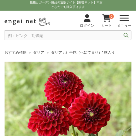
植物とガーデン用品の通販サイト【園芸ネット】本店
どなたでも購入頂けます
0
ログイン
カート
メニュー
おすすめ植物
ダリア
ダリア：紅手毬（べにてまり）1球入り