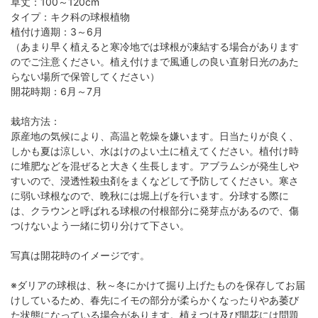
草丈：100～120cm
タイプ：キク科の球根植物
植付け適期：3～6月
（あまり早く植えると寒冷地では球根が凍結する場合があります
のでご注意ください。植え付けまで風通しの良い直射日光のあた
らない場所で保管してください）
開花時期：6月～7月
栽培方法：
原産地の気候により、高温と乾燥を嫌います。日当たりが良く、
しかも夏は涼しい、水はけのよい土に植えてください。植付け時
に堆肥などを混ぜると大きく生長します。アブラムシが発生しや
すいので、浸透性殺虫剤をまくなどして予防してください。寒さ
に弱い球根なので、晩秋には堀上げを行います。分球する際に
は、クラウンと呼ばれる球根の付根部分に発芽点があるので、傷
つけないよう一緒に切り分けて下さい。
写真は開花時のイメージです。
※ダリアの球根は、秋～冬にかけて掘り上げたものを保存してお届
けしているため、春先にイモの部分が柔らかくなったりやあ萎び
た状態になっている場合があります。植えつけ及び開花には問題