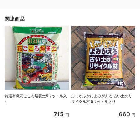
関連商品
特選有機花ごころ培養土5リットル入
ふっかふかによみがえる 古い土のリ
り
サイクル材 5リットル入り
8
715
660
円
円