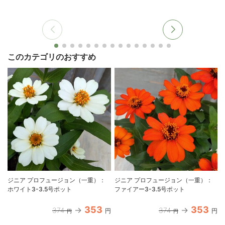
このカテゴリのおすすめ
ジニア プロフュージョン（一重）：
ジニア プロフュージョン（一重）：
ホワイト3-3.5号ポット
ファイアー3-3.5号ポット
353
353
374
374
円
円
円
円