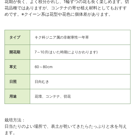
花期が長く、よく枝分かれし、1輪ずつの花も長く楽しめます。切
花品種ではありますが、コンテナの寄せ植え材料としてもおすす
めです。※クイーン系は花型や花色に個体差があります。
タイプ
キク科ジニア属の非耐寒性一年草
開花期
7～10月(まいた時期によりかわります)
草丈
60～80cm
日照
日向むき
用途
花壇、コンテナ、切花
栽培方法：
日当たりのよい場所で、表土が乾いてきたらたっぷりと水を与え
ます。