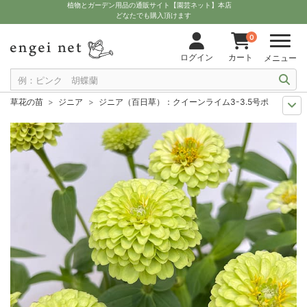
植物とガーデン用品の通販サイト【園芸ネット】本店
どなたでも購入頂けます
0
ログイン
カート
メニュー
草花の苗
ジニア
ジニア（百日草）：クイーンライム3-3.5号ポット
夏の園芸
花壇におすすめ
ジニア（百日草）：クイーンライム3-3.5号ポ