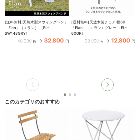
[送料無料]天然木製スウィングベンチ
[送料無料]天然木製チェア 幅60
「Elan」（エラン） （EL-
「Elan」（エラン）グレー （EL-
「
SW148GRY）
60GR）
32,800
12,800
48,290
22,000
円
円
円
円
このカテゴリのおすすめ