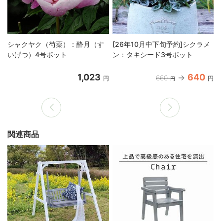
シャクヤク（芍薬）：酔月（す
[26年10月中下旬予約]シクラメ
いげつ）4号ポット
ン：タキシード3号ポット
1,023
640
660
円
円
円
関連商品