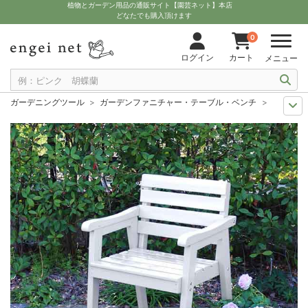
植物とガーデン用品の通販サイト【園芸ネット】本店
どなたでも購入頂けます
0
ログイン
カート
メニュー
ガーデニングツール
ガーデンファニチャー・テーブル・ベンチ
[送料無料
送料無料商品
ガーデンファニチャー
[送料無料]天然木製チェア 幅60 「E