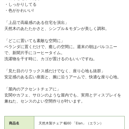
・しっかりしてる
・色がかわいい!
「上品で高級感のある住宅を演出」
天然木のあたたかさと、シンプル＆モダンが美しく調和。
「どこに置いても素敵な空間に」
ベランダに置くだけで、癒しの空間に。週末の朝はバルコニー
で、新聞片手にコーヒータイム。
洗濯物を干す時に、カゴが置けるのもいいですね。
「見た目のリラックス感だけでなく、座り心地も抜群」
安定感のある広い座面と、腕に沿うアームで、快適な座り心地。
「屋内のアクセントチェアに」
玄関やカフェ、サロンのような屋内でも、実用とディスプレイを
兼ねた、センスのよい空間作りが叶います。
商品名
天然木製チェア 幅60 「Elan」（エラン）