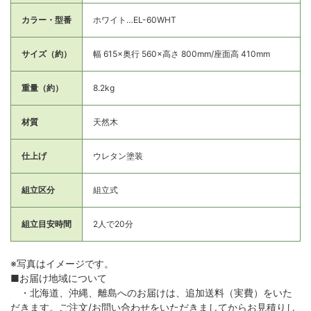
カラー・型番
ホワイト…EL-60WHT
サイズ（約）
幅 615×奥行 560×高さ 800mm/座面高 410mm
重量（約）
8.2kg
材質
天然木
仕上げ
ウレタン塗装
組立区分
組立式
組立目安時間
2人で20分
※写真はイメージです。
■お届け地域について
・北海道、沖縄、離島へのお届けは、追加送料（実費）をいた
だきます。ご注文/お問い合わせをいただきましてからお見積りし