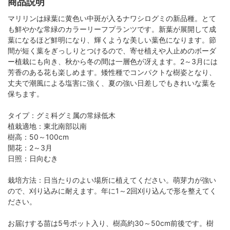
商品説明
マリリンは緑葉に黄色い中斑が入るナワシログミの新品種。とて
も鮮やかな常緑のカラーリーフプランツです。新葉が展開して成
葉になるほど鮮明になり、輝くような美しい葉色になります。節
間が短く葉をぎっしりとつけるので、寄せ植えや人止めのボーダ
ー植栽にも向き、秋から冬の間は一層色が冴えます。2～3月には
芳香のある花も楽しめます。矮性種でコンパクトな樹姿となり、
丈夫で潮風による塩害に強く、夏の強い日差しでもきれいな葉を
保ちます。
タイプ：グミ科グミ属の常緑低木
植栽適地：東北南部以南
樹高：50～100cm
開花：2～3月
日照：日向むき
栽培方法：日当たりのよい場所に植えてください。萌芽力が強い
ので、刈り込みに耐えます。年に1～2回刈り込んで形を整えてく
ださい。
お届けする苗は5号ポット入り、樹高約30～50cm前後です。樹