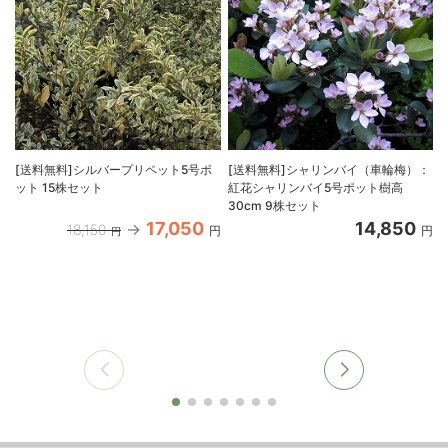
[送料無料]シルバープリペット5号ポ
[送料無料]シャリンバイ（車輪梅）：
ット 15株セット
紅花シャリンバイ5号ポット樹高
30cm 9株セット
17,050
14,850
18,150
円
円
円