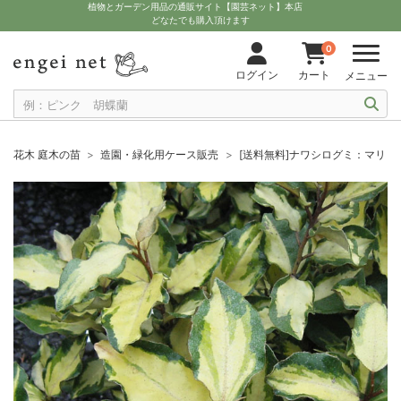
植物とガーデン用品の通販サイト【園芸ネット】本店
どなたでも購入頂けます
0
ログイン
カート
メニュー
花木 庭木の苗
造園・緑化用ケース販売
[送料無料]ナワシログミ：マリリ