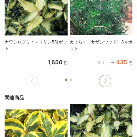
ナワシログミ：マリリン5号ポッ
カよらず（サザンウッド）3号ポ
ト
ット
1,650
435
550
円
円
円
関連商品