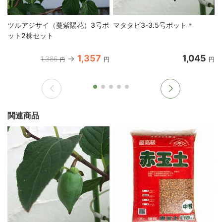
ツルアジサイ（蔓紫陽花）3号ポ
マタタビ3-3.5号ポット＊
ット2株セット
1,357
1,045
1,386
円
円
円
関連商品