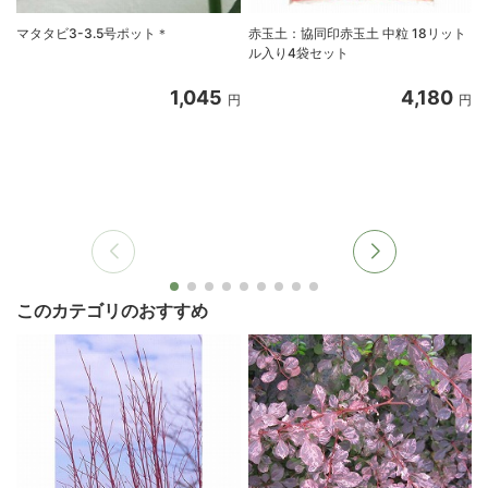
マタタビ3-3.5号ポット＊
赤玉土：協同印赤玉土 中粒 18リット
ル入り4袋セット
1,045
4,180
円
円
このカテゴリのおすすめ