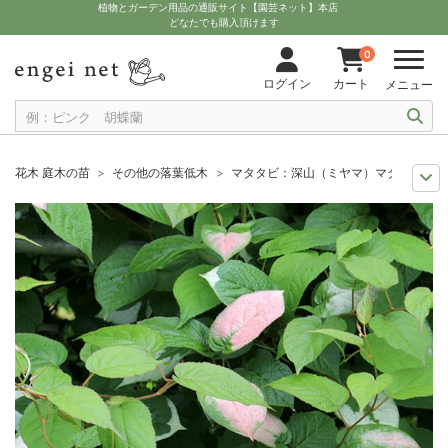
植物とガーデン用品の通販サイト【園芸ネット】本店
どなたでも購入頂けます
0
ログイン
カート
メニュー
花木 庭木の苗
その他の落葉低木
マタタビ：深山（ミヤマ）マタタビ3.5
セール
花木の苗
マタタビ：深山（ミヤマ）マタタビ3.5号ポット