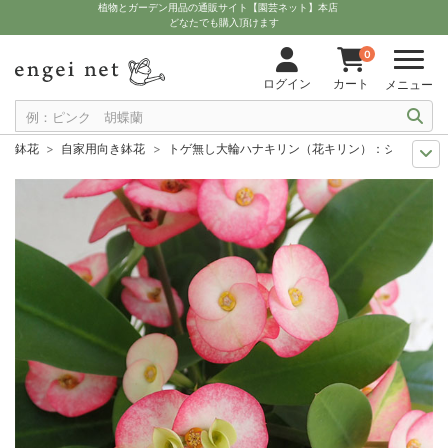
植物とガーデン用品の通販サイト【園芸ネット】本店
どなたでも購入頂けます
0
ログイン
カート
メニュー
鉢花
自家用向き鉢花
トゲ無し大輪ハナキリン（花キリン）：シャインキ
9月中下旬予約
観葉植物・鉢花
トゲ無し大輪ハナキリン（花キリン）：