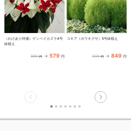
（わけあり特価）ゲンペイカズラ4号
コキア（ホウキグサ）5号鉢植え
鉢植え
579
849
880
935
円
円
円
円