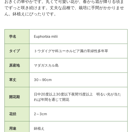
おきくの華やかです。丸くて可愛い花が、春から霜が降りる頃ま
でずっと咲き続けます。丈夫な品種で、栽培に手間がかかりませ
ん。鉢植えにぴったりです。
学名
Euphorbia milii
タイプ
トウダイグサ科ユーホルビア属の常緑性多年草
原産地
マダガスカル島
草丈
30～90cm
日中20度以上30度以下夜間15度以上 明るい光が当た
開花期
れば年間を通じて開花
花径
2～3cm
用途
鉢植え