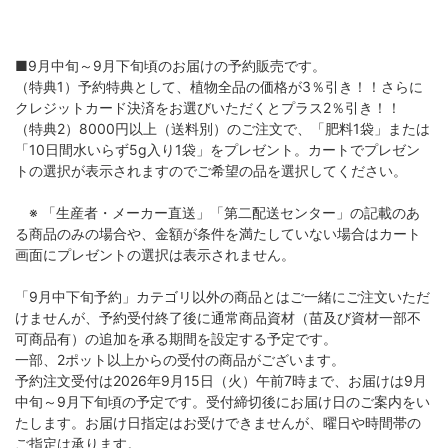
■9月中旬～9月下旬頃のお届けの予約販売です。
（特典1）予約特典として、植物全品の価格が3％引き！！さらに
クレジットカード決済をお選びいただくとプラス2％引き！！
（特典2）8000円以上（送料別）のご注文で、「肥料1袋」または
「10日間水いらず5g入り1袋」をプレゼント。カートでプレゼン
トの選択が表示されますのでご希望の品を選択してください。
※ 「生産者・メーカー直送」「第二配送センター」の記載のあ
る商品のみの場合や、金額が条件を満たしていない場合はカート
画面にプレゼントの選択は表示されません。
「9月中下旬予約」カテゴリ以外の商品とはご一緒にご注文いただ
けませんが、予約受付終了後に通常商品資材（苗及び資材一部不
可商品有）の追加を承る期間を設定する予定です。
一部、2ポット以上からの受付の商品がございます。
予約注文受付は2026年9月15日（火）午前7時まで、お届けは9月
中旬～9月下旬頃の予定です。受付締切後にお届け日のご案内をい
たします。お届け日指定はお受けできませんが、曜日や時間帯の
ご指定は承ります。