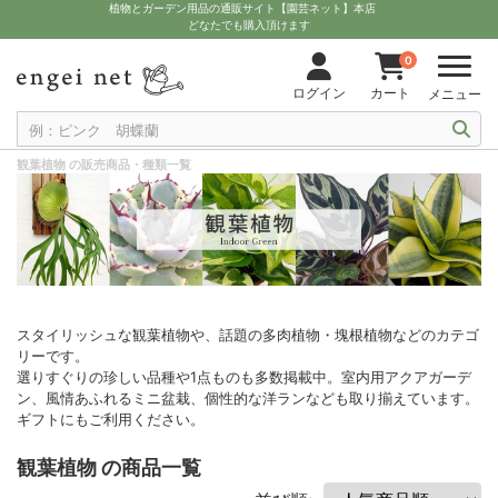
植物とガーデン用品の通販サイト【園芸ネット】本店
どなたでも購入頂けます
0
ログイン
カート
メニュー
観葉植物 の販売商品・種類一覧
スタイリッシュな観葉植物や、話題の多肉植物・塊根植物などのカテゴ
リーです。
選りすぐりの珍しい品種や1点ものも多数掲載中。室内用アクアガーデ
ン、風情あふれるミニ盆栽、個性的な洋ランなども取り揃えています。
ギフトにもご利用ください。
観葉植物 の商品一覧