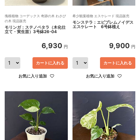
塊根植物 コーデックス 奇跡の木 わさび
希少観葉植物 エスケレード 現品販売
の木 現品販売
モンステラ：エピプレムノイデス
エスケレート 6号鉢植え
モリンガ：ステノペタラ（木化仕
立て・実生苗）3号鉢26-04
6,930
9,900
円
円
カートに入れる
カートに入れる
お気に入り追加
お気に入り追加