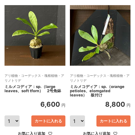
アリ植物・コーデックス・塊根植物・ア
アリ植物・コーデックス・塊根植物・ア
リノトリデ
リノトリデ
ミルメコディア：sp.（large
ミルメコディア：sp.（orange
leaves、soft tforn） 2号角鉢
petioles、elomgated
leaves） 板付け
6,600
8,800
円
円
カートに入れる
カートに入れる
お気に入り追加
お気に入り追加