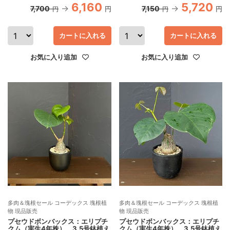
6,160
5,720
7,700
7,150
円
円
円
円
カートに入れる
カートに入れる
お気に入り追加
お気に入り追加
多肉＆塊根セール コーデックス 塊根植
多肉＆塊根セール コーデックス 塊根植
物 現品販売
物 現品販売
プセウドボンバックス：エリプチ
プセウドボンバックス：エリプチ
クム（実生4年株） 3.5号鉢植え
クム（実生4年株） 3.5号鉢植え