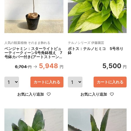
人気の観葉植物 そのまま飾れる
テルノシリーズ 伊藤園芸
ベンジャミン：スターライトビュ
ポトス：テルノヒミコ 5号吊り
ーティークィーン5号角鉢植え 7
鉢
号鉢カバー付き(アートストーン
ラウンド グレー)
5,948
5,500
6,704
円
円
円
カートに入れる
カートに入れる
お気に入り追加
お気に入り追加