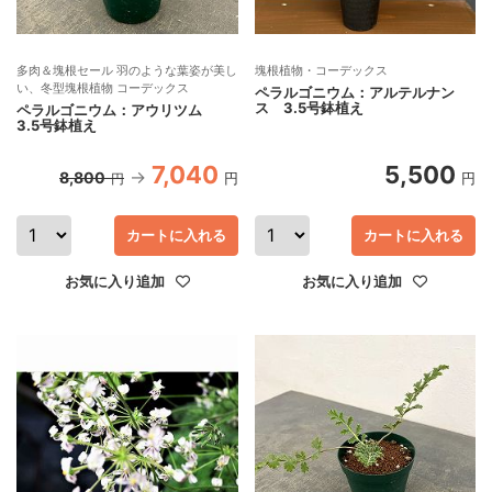
多肉＆塊根セール 羽のような葉姿が美し
塊根植物・コーデックス
い、冬型塊根植物 コーデックス
ペラルゴニウム：アルテルナン
ス 3.5号鉢植え
ペラルゴニウム：アウリツム
3.5号鉢植え
7,040
5,500
8,800
円
円
円
カートに入れる
カートに入れる
お気に入り追加
お気に入り追加