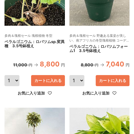
多肉＆塊根セール 塊根植物 冬型
多肉＆塊根セール 野趣ある葉姿が美し
い、南アフリカの冬型塊根植物 コーデッ
ペラルゴニウム：ロバツムsp.変異
クス
種 3.5号鉢植え
ペラルゴニウム：ロバツムフォー
ム1 3.5号鉢植え
8,800
7,040
11,000
8,800
円
円
円
円
カートに入れる
カートに入れる
お気に入り追加
お気に入り追加