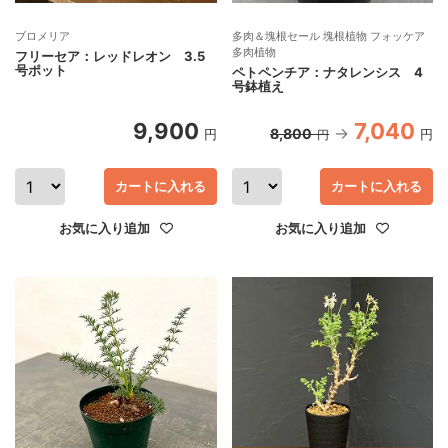
ブロメリア
多肉＆塊根セール 塊根植物 フォッケア
多肉植物
フリーセア：レッドレオン 3.5
号ポット
ペトペンチア：ナタレンシス 4
号鉢植え
9,900
7,040
8,800
円
円
円
カートに入れる
カートに入れる
お気に入り追加
お気に入り追加