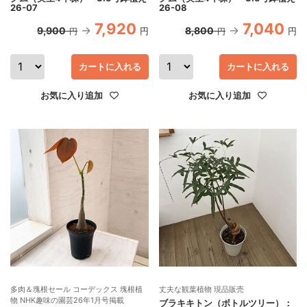
26-07
26-08
7,920
7,040
9,900
8,800
円
円
円
円
カートに入れる
カートに入れる
お気に入り追加
お気に入り追加
多肉＆塊根セール コーデックス 塊根植
丈夫な観葉植物 現品販売
物 NHK趣味の園芸26年1月号掲載
ブラキキトン（ボトルツリー）：