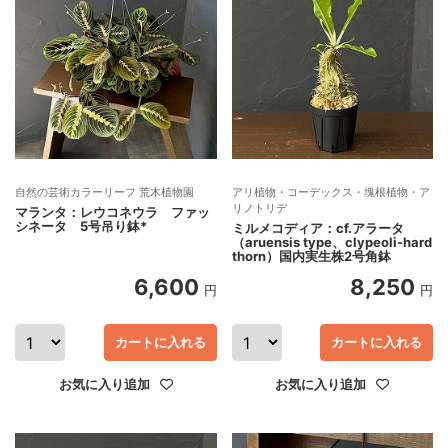
自然の芸術カラーリーフ 荒木植物園
アリ植物・コーデックス・塊根植物・ア
リノトリデ
マランタ：レウコネウラ ファッ
シネータ 5号吊り鉢*
ミルメコディア：cf.アラータ
（aruensis type、clypeoli-hard
thorn）国内実生株2号角鉢
6,600
8,250
円
円
カートに入れる
カートに入れる
お気に入り追加
お気に入り追加