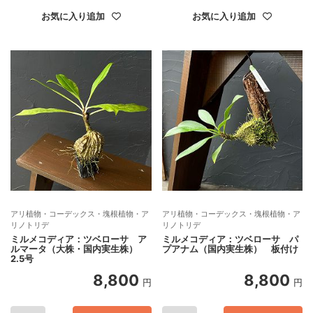
お気に入り追加
お気に入り追加
アリ植物・コーデックス・塊根植物・ア
アリ植物・コーデックス・塊根植物・ア
リノトリデ
リノトリデ
ミルメコディア：ツベローサ ア
ミルメコディア：ツベローサ パ
ルマータ（大株・国内実生株）
プアナム（国内実生株） 板付け
2.5号
8,800
8,800
円
円