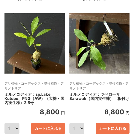
アリ植物・コーデックス・塊根植物・ア
アリ植物・コーデックス・塊根植物・ア
リノトリデ
リノトリデ
ミルメコディア：sp.Lake
ミルメコディア：ツベローサ
Kutubu、PNG（AW）（大株・国
Sarawak（国内実生株） 板付け
内実生株）2.5号
8,800
8,800
円
円
カートに入れる
カートに入れる