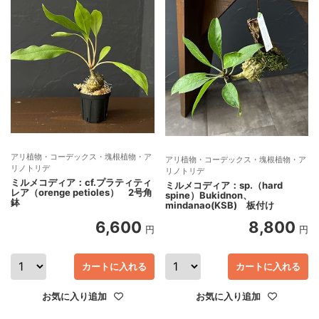
アリ植物・コーデックス・塊根植物・ア
アリ植物・コーデックス・塊根植物・ア
リノトリデ
リノトリデ
ミルメコディア：cf.プラティティ
ミルメコディア：sp.（hard
レア（orenge petioles） 2号角
spine）Bukidnon、
鉢
mindanao(KSB) 板付け
6,600
8,800
円
円
カートに入れる
カートに入れる
お気に入り追加
お気に入り追加