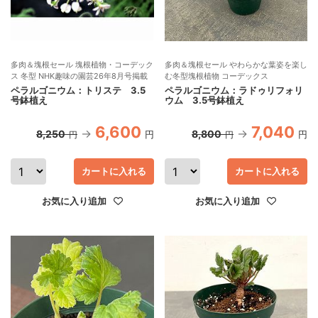
多肉＆塊根セール 塊根植物・コーデック
多肉＆塊根セール やわらかな葉姿を楽し
ス 冬型 NHK趣味の園芸26年8月号掲載
む冬型塊根植物 コーデックス
ペラルゴニウム：トリステ 3.5
ペラルゴニウム：ラドゥリフォリ
号鉢植え
ウム 3.5号鉢植え
6,600
7,040
8,250
8,800
円
円
円
円
カートに入れる
カートに入れる
お気に入り追加
お気に入り追加