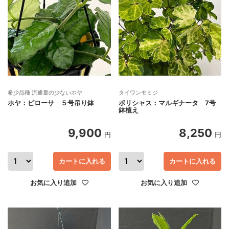
希少品種 流通量の少ないホヤ
タイワンモミジ
ホヤ：ビローサ ５号吊り鉢
ポリシャス：マルギナータ 7号
鉢植え
9,900
8,250
円
円
カートに入れる
カートに入れる
お気に入り追加
お気に入り追加