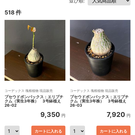
並び順:
518 件
コーデックス 塊根植物 現品販売
コーデックス 塊根植物 現品販売
プセウドボンバックス：エリプチ
プセウドボンバックス：エリプチ
クム（実生3年株） 3号鉢植え
クム（実生3年株） 3号鉢植え
26-02
26-03
9,350
7,920
円
円
カートに入れる
カートに入れる